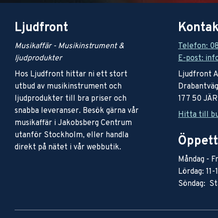
Ljudfront
Kontak
Musikaffär - Musikinstrument &
Telefon: 0
ljudprodukter
E-post: inf
Hos Ljudfront hittar ni ett stort
Ljudfront 
utbud av musikinstrument och
Drabantväg
ljudprodukter till bra priser och
177 50 JÄ
snabba leveranser. Besök gärna vår
Hitta till b
musikaffär i Jakobsberg Centrum
utanför Stockholm, eller handla
Öppett
direkt på nätet i vår webbutik.
Måndag - Fr
Lördag: 11-
Söndag: St