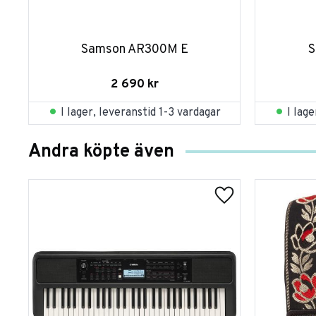
Samson AR300M E
S
2 690
kr
I lager, leveranstid 1-3 vardagar
I lag
Andra köpte även