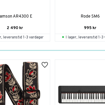
amson AR4300 E
Rode SM6
2 490
kr
995
kr
er, leveranstid 1-3 vardagar
I lager, leveranstid 1-3