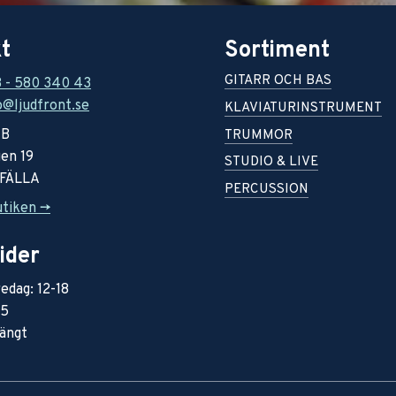
t
Sortiment
GITARR OCH BAS
8 - 580 340 43
o@ljudfront.se
KLAVIATURINSTRUMENT
AB
TRUMMOR
en 19
STUDIO & LIVE
RFÄLLA
PERCUSSION
utiken ->
ider
edag: 12-18
15
ängt