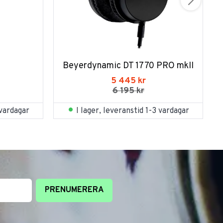
Beyerdynamic DT 1770 PRO mkII
5 445
kr
6 195
kr
 vardagar
I lager, leveranstid 1-3 vardagar
PRENUMERERA