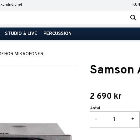
 kundnöjdhet
KUN
STUDIO & LIVE
PERCUSSION
BEHÖR MIKROFONER
Samson
2 690
kr
Antal
-
+