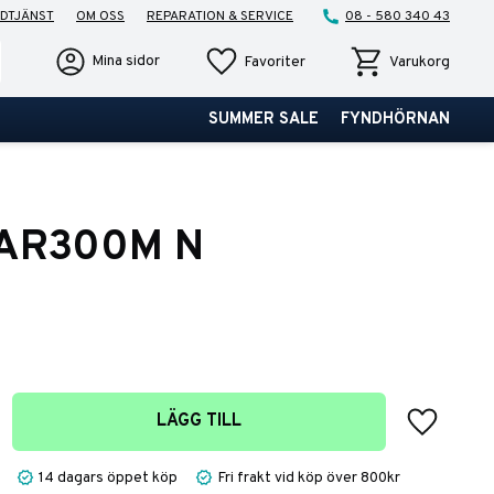
DTJÄNST
OM OSS
REPARATION & SERVICE
08 - 580 340 43
Favoriter
Kundvagn
Mina sidor
Favoriter
Varukorg
SUMMER SALE
FYNDHÖRNAN
 AR300M N
Lägg till 
LÄGG TILL
14 dagars öppet köp
Fri frakt vid köp över 800kr