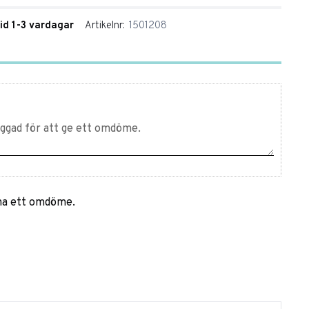
tid 1-3 vardagar
Artikelnr
1501208
mna ett omdöme.