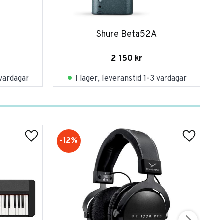
Shure Beta52A
2 150
kr
 vardagar
I lager, leveranstid 1-3 vardagar
12
%