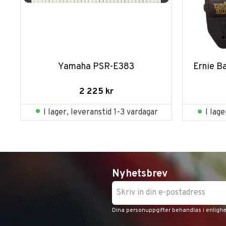
Yamaha PSR-E383
Ernie B
2 225
kr
I lager, leveranstid 1-3 vardagar
I lag
Nyhetsbrev
Dina personuppgifter behandlas i enligh