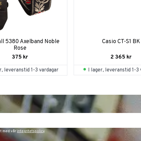
all 5380 Axelband Noble 
Casio CT-S1 BK
Rose
2 365
kr
375
kr
I lager, leveranstid 1-3
er, leveranstid 1-3 vardagar
et med vår
integritetspolicy
.