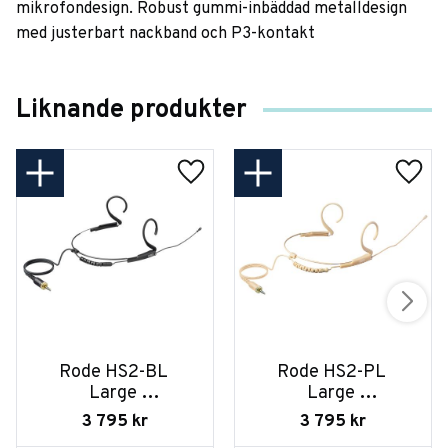
mikrofondesign. Robust gummi-inbäddad metalldesign
med justerbart nackband och P3-kontakt
Liknande produkter
Rode HS2-BL 
Rode HS2-PL 
Large 
Large 
Headsetmikrofon
Headsetmikrofon
3 795
kr
3 795
kr