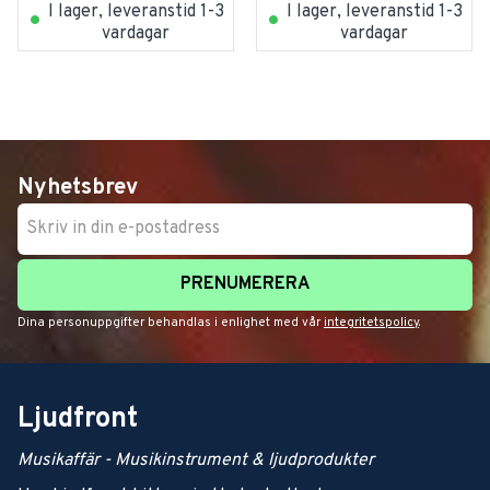
I lager, leveranstid 1-3
I lager, leveranstid 1-3
vardagar
vardagar
Nyhetsbrev
PRENUMERERA
Dina personuppgifter behandlas i enlighet med vår
integritetspolicy
.
Ljudfront
Musikaffär - Musikinstrument & ljudprodukter