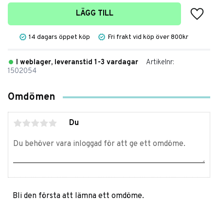
Lägg t
LÄGG TILL
14 dagars öppet köp
Fri frakt vid köp över 800kr
I weblager, leveranstid 1-3 vardagar
Artikelnr
1502054
Omdömen
Du
Bli den första att lämna ett omdöme.