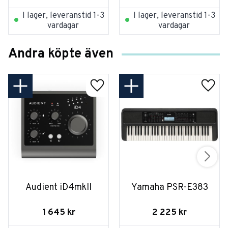
I lager, leveranstid 1-3
I lager, leveranstid 1-3
vardagar
vardagar
Andra köpte även
Audient iD4mkII
Yamaha PSR-E383
1 645
kr
2 225
kr