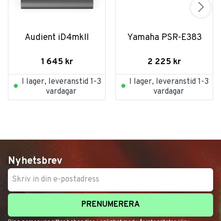
Audient iD4mkII
Yamaha PSR-E383
1 645
kr
2 225
kr
I lager, leveranstid 1-3
I lager, leveranstid 1-3
vardagar
vardagar
Nyhetsbrev
PRENUMERERA