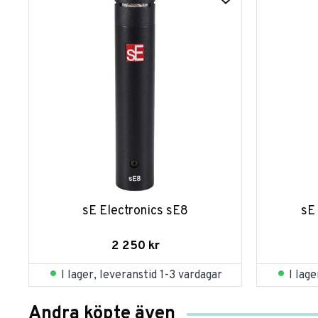
sE Electronics sE8
sE 
2 250
kr
I lager, leveranstid 1-3 vardagar
I lag
Andra köpte även