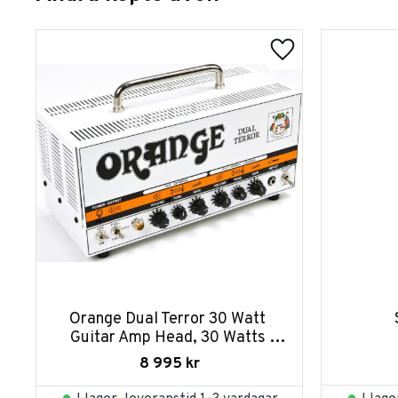
Orange Dual Terror 30 Watt 
Guitar Amp Head, 30 Watts 
Class A
8 995
kr