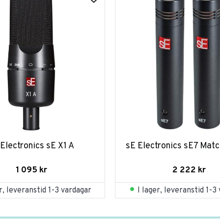
Electronics sE X1 A
sE Electronics sE7 Matc
1 095
kr
2 222
kr
er, leveranstid 1-3 vardagar
I lager, leveranstid 1-3