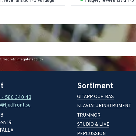
er, leveranstid 1-3 vardagar
I lager, leveranstid 1-3
et med vår
integritetspolicy
.
t
Sortiment
GITARR OCH BAS
8 - 580 340 43
o@ljudfront.se
KLAVIATURINSTRUMENT
AB
TRUMMOR
en 19
STUDIO & LIVE
RFÄLLA
PERCUSSION