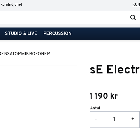
 kundnöjdhet
KUN
STUDIO & LIVE
PERCUSSION
DENSATORMIKROFONER
sE Elect
1 190
kr
Antal
-
+