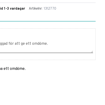
tid 1-3 vardagar
Artikelnr
1312770
mna ett omdöme.