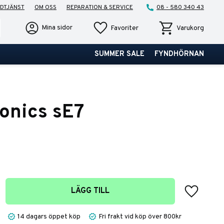
DTJÄNST
OM OSS
REPARATION & SERVICE
08 - 580 340 43
Favoriter
Kundvagn
Mina sidor
Favoriter
Varukorg
SUMMER SALE
FYNDHÖRNAN
ronics sE7
Lägg till 
LÄGG TILL
14 dagars öppet köp
Fri frakt vid köp över 800kr