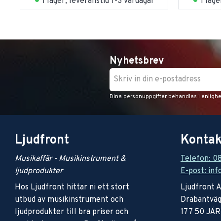
I lag
I lager, leveranstid 1-3 vardagar
Nyhetsbrev
Dina personuppgifter behandlas i enligh
Ljudfront
Kontak
Musikaffär - Musikinstrument &
Telefon: 0
ljudprodukter
E-post: inf
Hos Ljudfront hittar ni ett stort
Ljudfront 
utbud av musikinstrument och
Drabantväg
ljudprodukter till bra priser och
177 50 JÄ