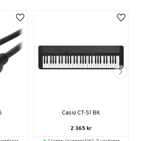
5
Casio CT-S1 BK
2 365
kr