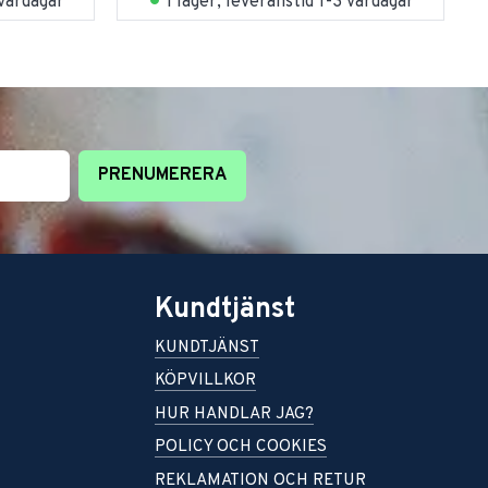
 vardagar
I lager, leveranstid 1-3 vardagar
PRENUMERERA
Kundtjänst
KUNDTJÄNST
KÖPVILLKOR
HUR HANDLAR JAG?
POLICY OCH COOKIES
REKLAMATION OCH RETUR