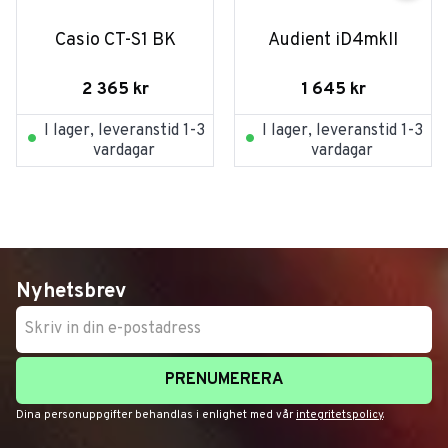
Casio CT-S1 BK
Audient iD4mkII
2 365
kr
1 645
kr
I lager, leveranstid 1-3
I lager, leveranstid 1-3
vardagar
vardagar
Nyhetsbrev
PRENUMERERA
Dina personuppgifter behandlas i enlighet med vår
integritetspolicy
.