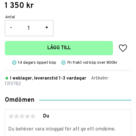
1 350
kr
Antal
-
+
Lägg t
LÄGG TILL
14 dagars öppet köp
Fri frakt vid köp över 800kr
I weblager, leveranstid 1-3 vardagar
Artikelnr
1315782
Omdömen
Du