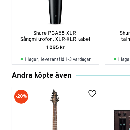
Shure PGA58-XLR 
Shu
Sångmikrofon, XLR-XLR kabel
tal
1 095
kr
I lager, leveranstid 1-3 vardagar
I lag
Andra köpte även
20
%