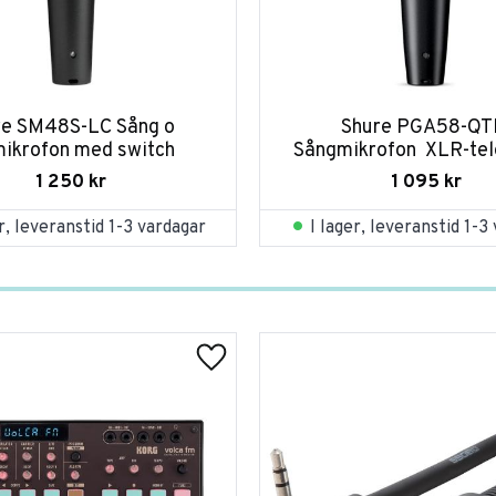
re SM48S-LC Sång o 
Shure PGA58-QTR
mikrofon med switch
Sångmikrofon  XLR-tel
1 250
kr
1 095
kr
er, leveranstid 1-3 vardagar
I lager, leveranstid 1-3