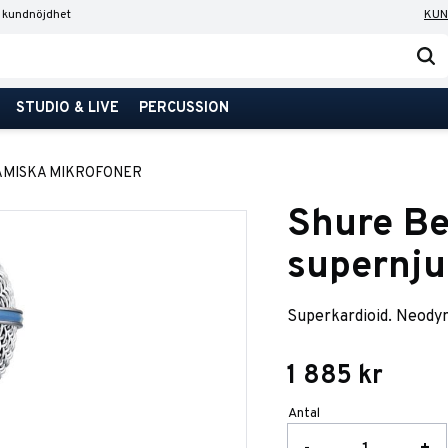
 kundnöjdhet
KUN
STUDIO & LIVE
PERCUSSION
AMISKA MIKROFONER
Shure B
supernju
Superkardioid. Neo
1 885
kr
Antal