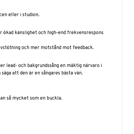
en eller i studion.
har ökad känslighet och high-end frekvensrespons
davstötning och mer motstånd mot feedback.
 ger lead- och bakgrundssång en mäktig närvaro i
n säga att den är en sångares bästa vän.
utan så mycket som en buckla.