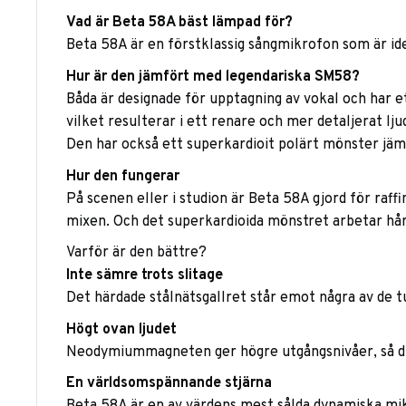
Vad är Beta 58A bäst lämpad för?
Beta 58A är en förstklassig sångmikrofon som är ide
Hur är den jämfört med legendariska SM58?
Båda är designade för upptagning av vokal och har e
vilket resulterar i ett renare och mer detaljerat lju
Den har också ett superkardioit polärt mönster jäm
Hur den fungerar
På scenen eller i studion är Beta 58A gjord för raff
mixen. Och det superkardioida mönstret arbetar hårda
Varför är den bättre?
Inte sämre trots slitage
Det härdade stålnätsgallret står emot några av de t
Högt ovan ljudet
Neodymiummagneten ger högre utgångsnivåer, så ditt 
En världsomspännande stjärna