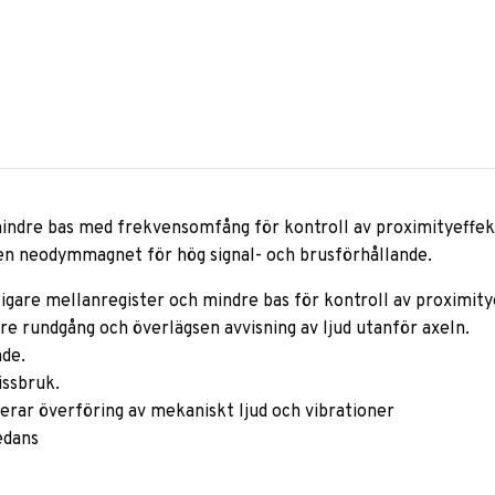
dre bas med frekvensomfång för kontroll av proximityeffekt. (
en neodymmagnet för hög signal- och brusförhållande.
igare mellanregister och mindre bas för kontroll av proximity
e rundgång och överlägsen avvisning av ljud utanför axeln.
nde.
issbruk.
ar överföring av mekaniskt ljud och vibrationer
edans