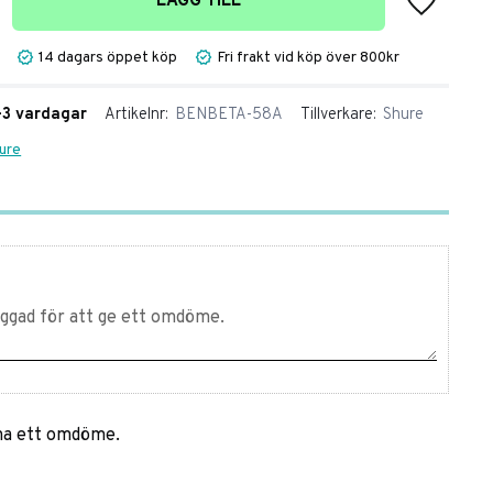
LÄGG TILL
14 dagars öppet köp
Fri frakt vid köp över 800kr
1-3 vardagar
Artikelnr
BENBETA-58A
Tillverkare
Shure
hure
mna ett omdöme.