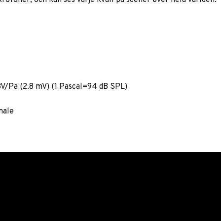
ofoner, och kan ses varje kväll på scener över hela världen.
dBV/Pa (2.8 mV) (1 Pascal=94 dB SPL)
male