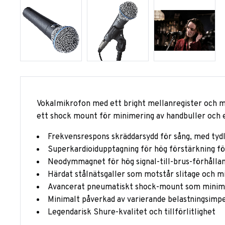
Vokalmikrofon med ett bright mellanregister och min
ett shock mount för minimering av handbuller och 
Frekvensrespons skräddarsydd för sång, med tydl
Superkardioidupptagning för hög förstärkning för
Neodymmagnet för hög signal-till-brus-förhålla
Härdat stålnätsgaller som motstår slitage och m
Avancerat pneumatiskt shock-mount som minimer
Minimalt påverkad av varierande belastningsimp
Legendarisk Shure-kvalitet och tillförlitlighet