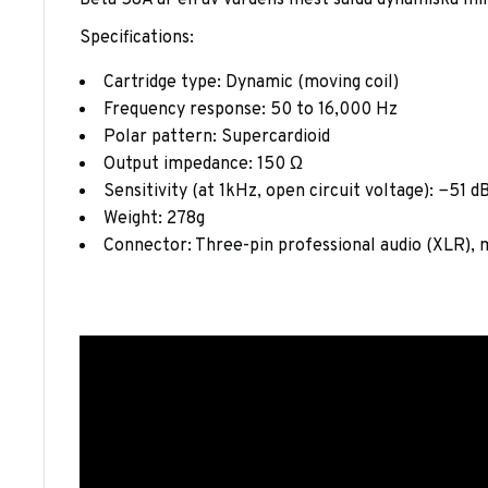
Beta 58A är en av värdens mest sålda dynamiska mikr
Specifications:
Cartridge type: Dynamic (moving coil)
Frequency response: 50 to 16,000 Hz
Polar pattern: Supercardioid
Output impedance: 150 Ω
Sensitivity (at 1kHz, open circuit voltage): −51 
Weight: 278g
Connector: Three-pin professional audio (XLR), 