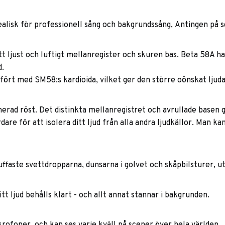
alisk för professionell sång och bakgrundssång, Antingen på sc
tt ljust och luftigt mellanregister och skuren bas. Beta 58A 
d.
fört med SM58:s kardioida, vilket ger den större oönskat lju
inerad röst. Det distinkta mellanregistret och avrullade basen
re för att isolera ditt ljud från alla andra ljudkällor. Man ka
uffaste svettdropparna, dunsarna i golvet och skåpbilsturer, 
ljud behålls klart - och allt annat stannar i bakgrunden.