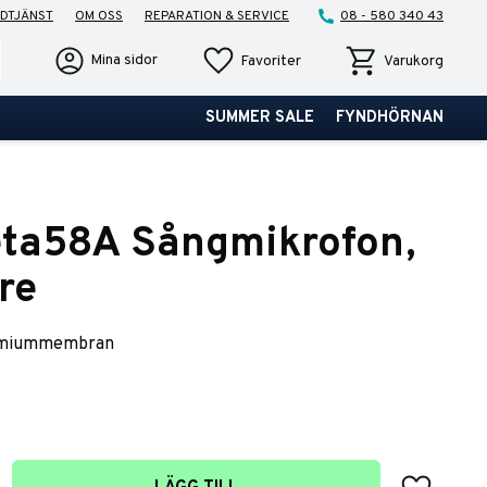
DTJÄNST
OM OSS
REPARATION & SERVICE
08 - 580 340 43
Favoriter
Kundvagn
Mina sidor
Favoriter
Varukorg
SUMMER SALE
FYNDHÖRNAN
eta58A Sångmikrofon,
re
dymiummembran
Lägg till 