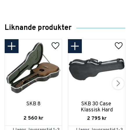
Liknande produkter
SKB 8
SKB 30 Case 
Klassisk Hard
2 560
kr
2 795
kr