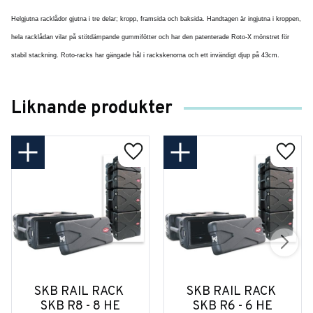
Helgjutna racklådor gjutna i tre delar; kropp, framsida och baksida. Handtagen är ingjutna i kroppen,
hela racklådan vilar på stötdämpande gummifötter och har den patenterade Roto-X mönstret för
stabil stackning. Roto-racks har gängade hål i rackskenorna och ett invändigt djup på 43cm.
Liknande produkter
SKB RAIL RACK 
SKB RAIL RACK 
SKB R8 - 8 HE
SKB R6 - 6 HE