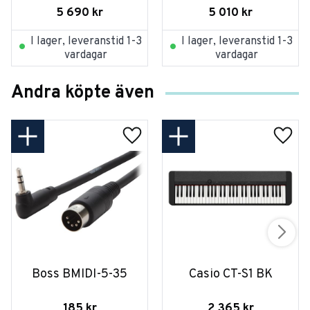
5 690
kr
5 010
kr
I lager, leveranstid 1-3
I lager, leveranstid 1-3
vardagar
vardagar
Andra köpte även
Boss BMIDI-5-35
Casio CT-S1 BK
185
kr
2 365
kr