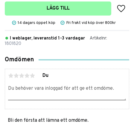
Lägg t
LÄGG TILL
14 dagars öppet köp
Fri frakt vid köp över 800kr
I weblager, leveranstid 1-3 vardagar
Artikelnr
1801820
Omdömen
Du
Bli den första att lämna ett omdöme.