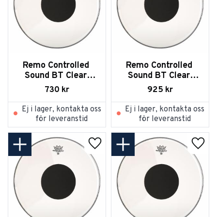
Remo Controlled 
Remo Controlled 
Sound BT Clear 
Sound BT Clear 
Black Dot on Top 
Black Dot on Top 26
730
kr
925
kr
24
Ej i lager, kontakta oss
Ej i lager, kontakta oss
för leveranstid
för leveranstid
Lägg till i favoriter
Lägg t