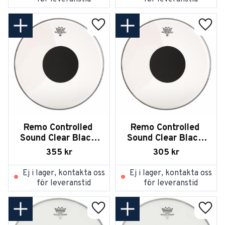
Lägg till i favoriter
Lägg t
Remo Controlled 
Remo Controlled 
Sound Clear Black 
Sound Clear Black 
Dot on Top 6
Dot on Top 8
355
kr
305
kr
Ej i lager, kontakta oss
Ej i lager, kontakta oss
för leveranstid
för leveranstid
Lägg till i favoriter
Lägg t