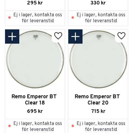
295
kr
330
kr
Ej i lager, kontakta oss
Ej i lager, kontakta oss
för leveranstid
för leveranstid
Lägg till i favoriter
Lägg t
Remo Emperor BT 
Remo Emperor BT 
Clear 18
Clear 20
695
kr
715
kr
Ej i lager, kontakta oss
Ej i lager, kontakta oss
för leveranstid
för leveranstid