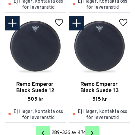
Ej i lager, kontakta oss
Ej i lager, kontakta oss
för leveranstid
för leveranstid
Lägg till i favoriter
Lägg t
Remo Emperor 
Remo Emperor 
Black Suede 12
Black Suede 13
505
kr
515
kr
Ej i lager, kontakta oss
Ej i lager, kontakta oss
för leveranstid
för leveranstid
289–
336
av
474