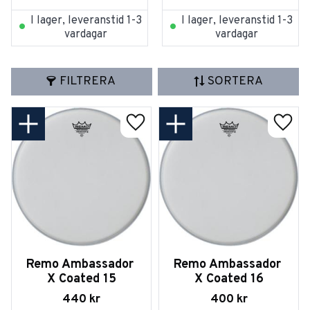
I lager, leveranstid 1-3
I lager, leveranstid 1-3
vardagar
vardagar
FILTRERA
SORTERA
Lägg till i favoriter
Lägg t
Remo Ambassador 
Remo Ambassador 
X Coated 15
X Coated 16
440
kr
400
kr