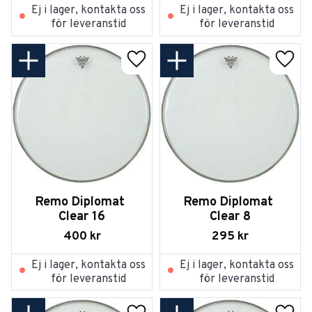
Ej i lager, kontakta oss
Ej i lager, kontakta oss
för leveranstid
för leveranstid
Lägg till i favoriter
Lägg t
Remo Diplomat 
Remo Diplomat 
Clear 16
Clear 8
400
kr
295
kr
Ej i lager, kontakta oss
Ej i lager, kontakta oss
för leveranstid
för leveranstid