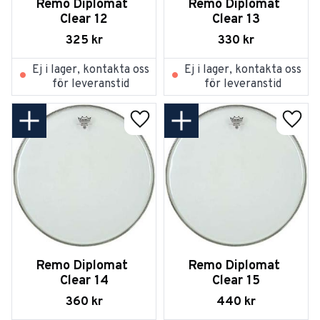
Remo Diplomat 
Remo Diplomat 
Clear 12
Clear 13
325
kr
330
kr
Ej i lager, kontakta oss
Ej i lager, kontakta oss
för leveranstid
för leveranstid
Lägg till i favoriter
Lägg t
Remo Diplomat 
Remo Diplomat 
Clear 14
Clear 15
360
kr
440
kr