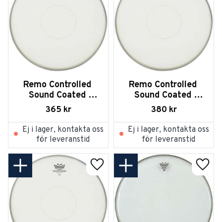
Remo Controlled 
Remo Controlled 
Sound Coated 
Sound Coated 
Black Dot on 
Black Dot on 
365
kr
380
kr
Bottom 12
Bottom 13
Ej i lager, kontakta oss
Ej i lager, kontakta oss
för leveranstid
för leveranstid
Lägg till i favoriter
Lägg t