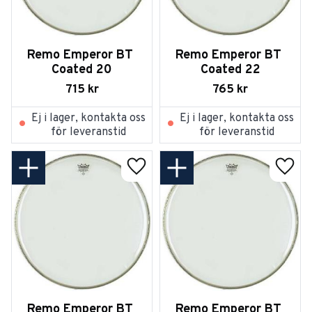
Remo Emperor BT 
Remo Emperor BT 
Coated 20
Coated 22
715
kr
765
kr
Ej i lager, kontakta oss
Ej i lager, kontakta oss
för leveranstid
för leveranstid
Lägg till i favoriter
Lägg t
Remo Emperor BT 
Remo Emperor BT 