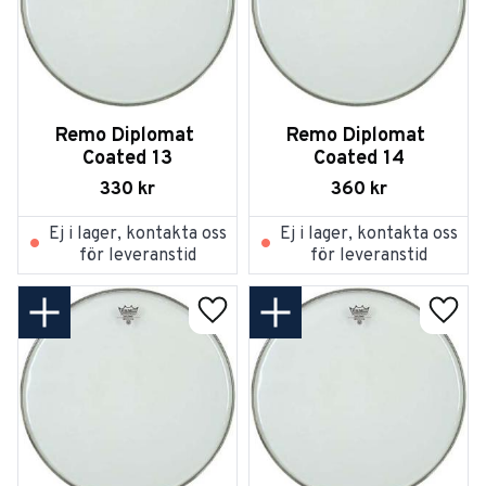
Remo Diplomat 
Remo Diplomat 
Coated 13
Coated 14
330
kr
360
kr
Ej i lager, kontakta oss
Ej i lager, kontakta oss
för leveranstid
för leveranstid
Lägg till i favoriter
Lägg t