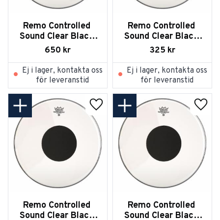
Remo Controlled 
Remo Controlled 
Sound Clear Black 
Sound Clear Black 
Dot On Top 18
Dot on Top 10
650
kr
325
kr
Ej i lager, kontakta oss
Ej i lager, kontakta oss
för leveranstid
för leveranstid
Lägg till i favoriter
Lägg t
Remo Controlled 
Remo Controlled 
Sound Clear Black 
Sound Clear Black 