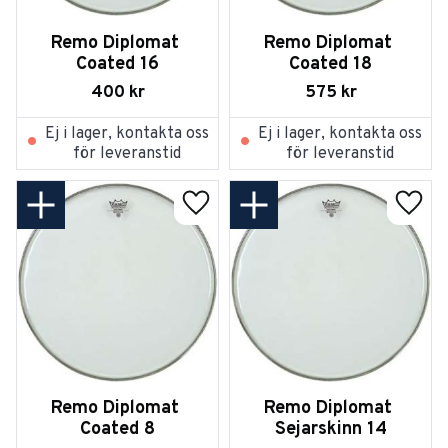
Remo Diplomat 
Remo Diplomat 
Coated 16
Coated 18
400
kr
575
kr
Ej i lager, kontakta oss
Ej i lager, kontakta oss
för leveranstid
för leveranstid
Lägg till i favoriter
Lägg t
Remo Diplomat 
Remo Diplomat 
Coated 8
Sejarskinn 14