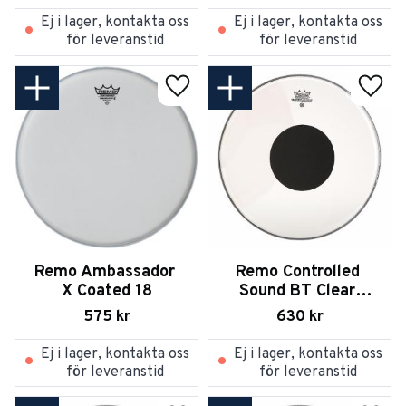
Ej i lager, kontakta oss
Ej i lager, kontakta oss
för leveranstid
för leveranstid
Lägg till i favoriter
Lägg t
Remo Ambassador 
Remo Controlled 
X Coated 18
Sound BT Clear 
Black Dot on Top 18
575
kr
630
kr
Ej i lager, kontakta oss
Ej i lager, kontakta oss
för leveranstid
för leveranstid