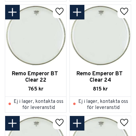
Lägg till i favoriter
Lägg t
Remo Emperor BT 
Remo Emperor BT 
Clear 22
Clear 24
765
kr
815
kr
Ej i lager, kontakta oss
Ej i lager, kontakta oss
för leveranstid
för leveranstid
Lägg till i favoriter
Lägg t