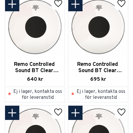
Lägg till i favoriter
Lägg t
Remo Controlled 
Remo Controlled 
Sound BT Clear 
Sound BT Clear 
Black Dot on Top 
Black Dot on Top 22
640
kr
695
kr
20
Ej i lager, kontakta oss
Ej i lager, kontakta oss
för leveranstid
för leveranstid
Lägg till i favoriter
Lägg t