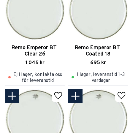
Remo Emperor BT 
Remo Emperor BT 
Clear 26
Coated 18
1 045
kr
695
kr
Ej i lager, kontakta oss
I lager, leveranstid 1-3
för leveranstid
vardagar
Lägg till i favoriter
Lägg t