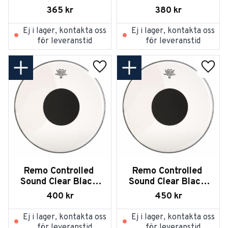
Dot on Top 12
Dot on Top 13
365
kr
380
kr
Ej i lager, kontakta oss
Ej i lager, kontakta oss
för leveranstid
för leveranstid
Lägg till i favoriter
Lägg t
Remo Controlled 
Remo Controlled 
Sound Clear Black 
Sound Clear Black 
Dot on Top 14
Dot on Top 16
400
kr
450
kr
Ej i lager, kontakta oss
Ej i lager, kontakta oss
för leveranstid
för leveranstid