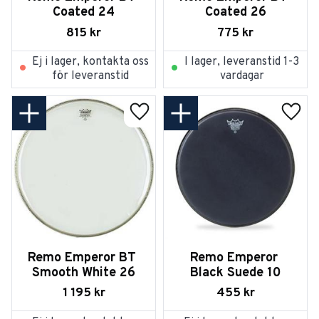
Coated 24
Coated 26
815
kr
775
kr
Ej i lager, kontakta oss
I lager, leveranstid 1-3
för leveranstid
vardagar
Lägg till i favoriter
Lägg t
Remo Emperor BT 
Remo Emperor 
Smooth White 26
Black Suede 10
1 195
kr
455
kr