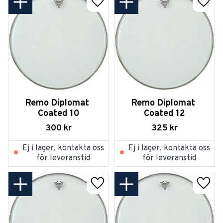
Lägg till i favoriter
Lägg t
Remo Diplomat 
Remo Diplomat 
Coated 10
Coated 12
300
kr
325
kr
Ej i lager, kontakta oss
Ej i lager, kontakta oss
för leveranstid
för leveranstid
Lägg till i favoriter
Lägg t