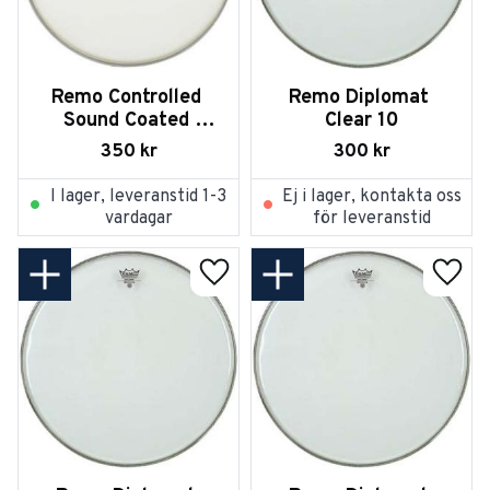
Remo Controlled 
Remo Diplomat 
Sound Coated 
Clear 10
Black Dot on 
350
kr
300
kr
Bottom 14
I lager, leveranstid 1-3
Ej i lager, kontakta oss
vardagar
för leveranstid
Lägg till i favoriter
Lägg t