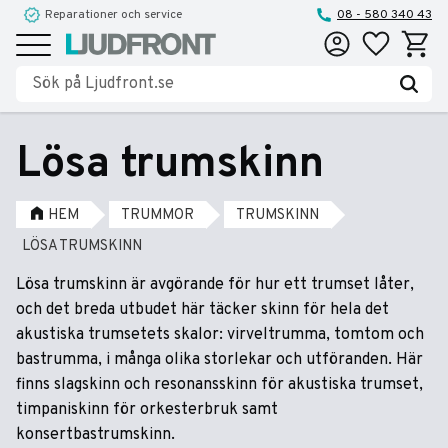
Reparationer och service
08 - 580 340 43
Favoriter
Kundva
Meny
Lösa trumskinn
HEM
TRUMMOR
TRUMSKINN
LÖSA TRUMSKINN
Lösa trumskinn är avgörande för hur ett trumset låter,
och det breda utbudet här täcker skinn för hela det
akustiska trumsetets skalor: virveltrumma, tomtom och
bastrumma, i många olika storlekar och utföranden. Här
finns slagskinn och resonansskinn för akustiska trumset,
timpaniskinn för orkesterbruk samt
konsertbastrumskinn.