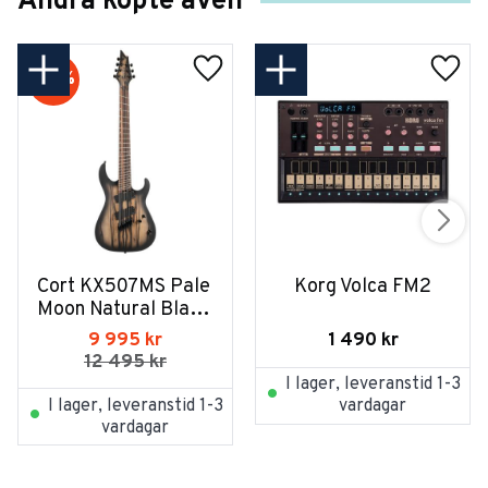
Andra köpte även
20
%
Cort KX507MS Pale 
Korg Volca FM2
Moon Natural Black 
Burst
1 490
kr
9 995
kr
12 495
kr
I lager, leveranstid 1-3
I lager, leveranstid 1-3
vardagar
vardagar