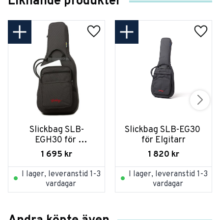
Liknande produkter
Slickbag SLB-
Slickbag SLB-EG30 
EGH30 för 
för Elgitarr
Headless Elgitarr
1 695
kr
1 820
kr
I lager, leveranstid 1-3
I lager, leveranstid 1-3
vardagar
vardagar