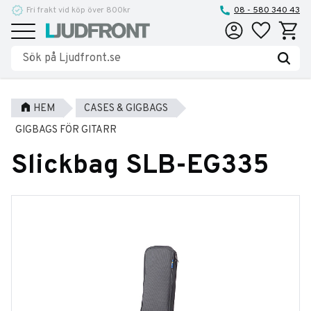
Fri frakt vid köp över 800kr
Reparationer och service
08 - 580 340 43
Favoriter
Kundva
Meny
HEM
CASES & GIGBAGS
GIGBAGS FÖR GITARR
Slickbag SLB-EG335